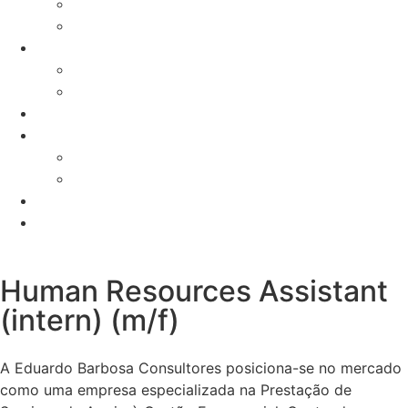
Assessoria Fiscal
Programas Financiados
Calendário Fiscal
Calendário Fiscal
Calendário Laboral
Notícias
Gestão de Carreiras
Vagas em aberto
Candidatura Espontânea
Fale Connosco
EB Portal
Human Resources Assistant
(intern) (m/f)
A Eduardo Barbosa Consultores posiciona-se no mercado
como uma empresa especializada na Prestação de