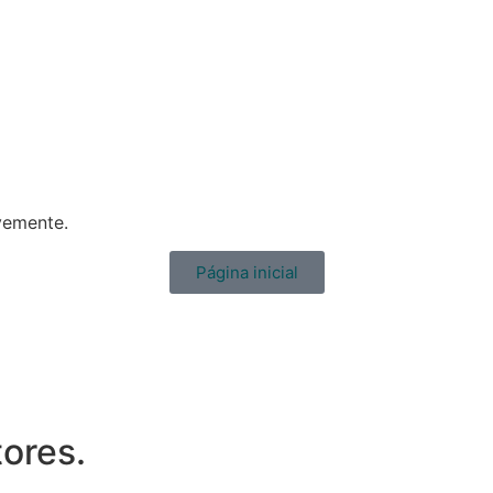
Serviços
Calendário Fiscal
Notícias
Ge
vemente.
Página inicial
ores.