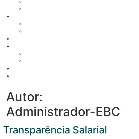
Assessoria Fiscal
Programas Financiados
Calendário Fiscal
Calendário Fiscal
Calendário Laboral
Notícias
Gestão de Carreiras
Vagas em aberto
Candidatura Espontânea
Fale Connosco
EB Portal
Autor:
Administrador-EBC
Transparência Salarial